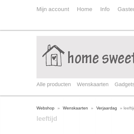
Mijn account
Home
Info
Gaste
Alle producten
Wenskaarten
Gadget
Webshop
»
Wenskaarten
»
Verjaardag
» leefti
leeftijd