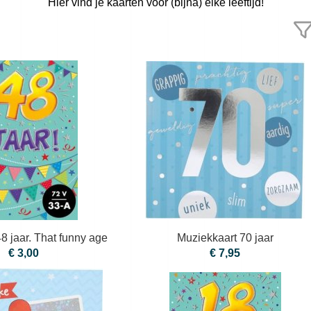
Hier vind je kaarten voor (bijna) elke leeftijd!
8 jaar. That funny age
Muziekkaart 70 jaar
€ 3,00
€ 7,95