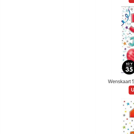
Wenskaart 7
U