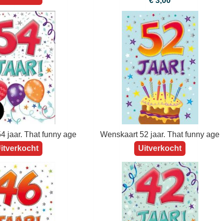
1 jaar. That funny age
Wenskaart 70 jaar. That funny age
itverkocht
€ 3,00