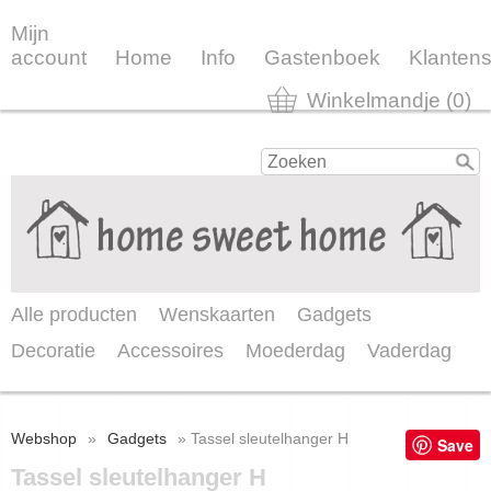
Mijn
account
Home
Info
Gastenboek
Klantens
Winkelmandje (0)
Alle producten
Wenskaarten
Gadgets
Decoratie
Accessoires
Moederdag
Vaderdag
Webshop
»
Gadgets
» Tassel sleutelhanger H
Save
Tassel sleutelhanger H