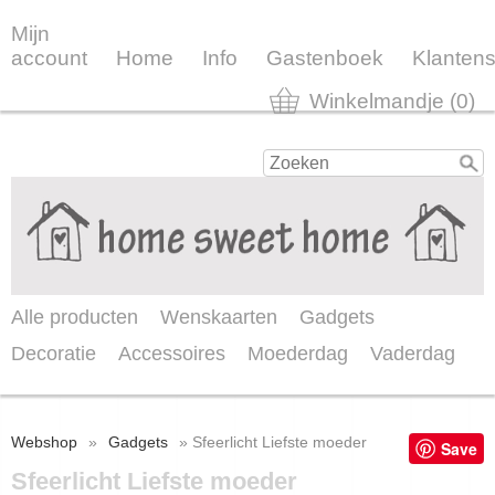
Mijn
account
Home
Info
Gastenboek
Klantens
Winkelmandje (0)
Alle producten
Wenskaarten
Gadgets
Decoratie
Accessoires
Moederdag
Vaderdag
Webshop
»
Gadgets
» Sfeerlicht Liefste moeder
Save
Sfeerlicht Liefste moeder