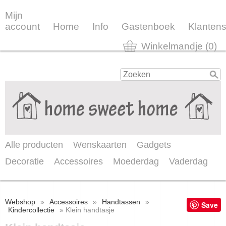
Mijn
account
Home
Info
Gastenboek
Klantens
Winkelmandje (0)
Alle producten
Wenskaarten
Gadgets
Decoratie
Accessoires
Moederdag
Vaderdag
Webshop
»
Accessoires
»
Handtassen
»
Save
Kindercollectie
» Klein handtasje