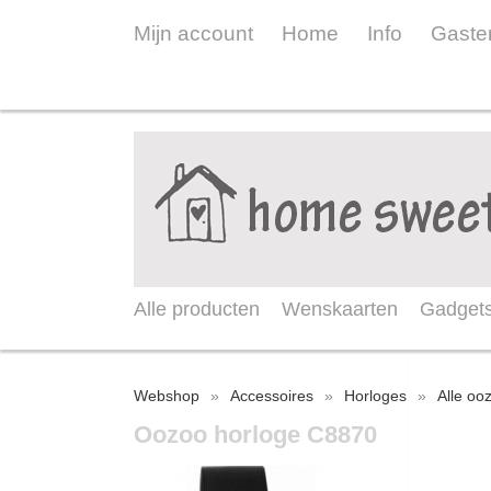
Mijn account
Home
Info
Gaste
Alle producten
Wenskaarten
Gadget
Webshop
»
Accessoires
»
Horloges
»
Alle oo
Oozoo horloge C8870