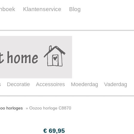
nboek
Klantenservice
Blog
s
Decoratie
Accessoires
Moederdag
Vaderdag
zoo horloges
» Oozoo horloge C8870
€ 69,95